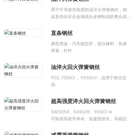
用于中等疲劳程度的油淬火弹簧钢丝，例
如某些由非合金钢或合金钢制成的离合器
弹簧所需的等级。
直条钢丝
典型用途：汽车稳定杆，线拉棒料，热卷
弹簧，杆件
油淬火回火弹簧钢丝
FDC, FDSiCr， FDSiCrV：适用于静态应
用。
超高强度淬火回火弹簧钢丝
SAE9254、54SiCr6、55SiCr-A
可制成高疲劳寿命、低凝固损失、高稳定
性的弹簧