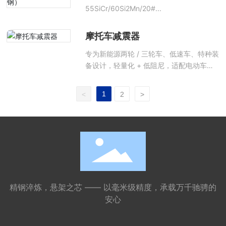
55SiCr/60Si2Mn/20#...
摩托车减震器
专为新能源两轮 / 三轮车、低速车、特种装
备设计，轻量化 + 低阻尼，适配电动车车
身特性
1
<
2
>
精钢淬炼，悬架之芯 —— 以毫米级精度，承载万千驰骋的
安心