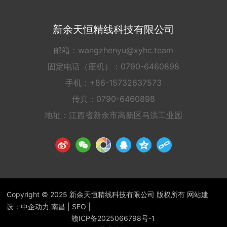
新余天恒精线科技有限公司
邮箱：
wangzhenyu@xyhc.team
固定电话（座机）：
0790-6460898
手机：
+86-15732637573
传真：0790-6460898
地址：江西省新余市高新区马洪工业园
Copyright
©
2025 新余天恒精线科技有限公司 版权所有 网站建
设：
中企动力
南昌
|
SEO
|
赣ICP备2025066798号-1