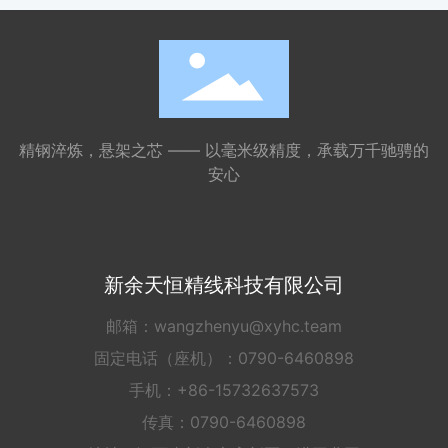
精钢淬炼，悬架之芯 —— 以毫米级精度，承载万千驰骋的
安心
新余天恒精线科技有限公司
邮箱：
wangzhenyu@xyhc.team
固定电话（座机）：
0790-6460898
手机：
+86-15732637573
传真：0790-6460898